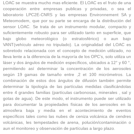
LOAC se muestra mucho mas eficiente. El LOAC es el fruto de una
cooperación entre empresas publicas y privadas, o sea el
laboratorio LPC2E-CNRS y las empresas Environnement SA y
Meteomodem, que por su parte se encarga de la distribución del
sensor LOAC. Se trata de un instrumento modular, compacto y
suficientemente robusto para ser utilizado tanto en superficie, que
bajo globo meteorológico (o estratosférico) o aun bajo
VANT(vehículo aéreo no tripulado). La originalidad del LOAC es
sobretodo relacionada con el concepto de medición utilizado, no
lleva lente a la diferencia de la mayoría de los OPC’s, solo utiliza un
láser y dos ángulos de medición específicos, ubicados a 12° y 60 °,
permitiendo así determinar la concentración de los aerosoles
según 19 gamas de tamaño entre ,2 et 100 micrómetros. La
combinación de estos dos ángulos de difusión también permite
determinar la tipología de las partículas medidas clasificándolas
entre 4 grandes familias (partículas carbonosas, minerales , sal y
gotas de agua). De este modo, el instrumento puede ser utilizado
para documentar la propiedades físicas de los aerosoles en la
atmosfera baja y media en el acontecimiento de eventos
específicos tales como las nubes de ceniza volcánica de cendres
volcánicas, les tempestades de arena, polución/contaminación o
aun el monitoreo y observación de partículas a largo plazo.