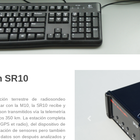
n SR10
ión terrestre de radiosondeo
ar con la M10, la SR10 recibe y
son transmitidos vía la telemetría
 los 350 km. La estación completa
Previous
PS et radio), del dispositivo de
bración de sensores pero también
s datos son después analizados y