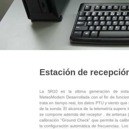
Estación de recepció
La SR10 es la última generación de estac
MeteoModem Desarrollada con el fin de funcion
trata en tiempo real, los datos PTU y viento que 
de la sonda. El alcance de la telemetría supere
se compone además del receptor , de antenas (G
calibración “Ground Check” que permite la cali
la configuración automática de frecuencias. Lo